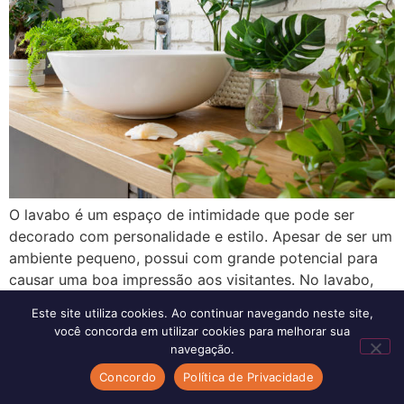
O lavabo é um espaço de intimidade que pode ser
decorado com personalidade e estilo. Apesar de ser um
ambiente pequeno, possui com grande potencial para
causar uma boa impressão aos visitantes. No lavabo,
cada detalhe conta: desde a escolha dos revestimentos,
Este site utiliza cookies. Ao continuar navegando neste site,
como azulejos e papel de parede, até os acessórios,
você concorda em utilizar cookies para melhorar sua
como espelhos, toalheiros e […]
navegação.
Concordo
Política de Privacidade