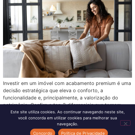
Investir em um imóvel com acabamento premium é uma
decisão estratégica que eleva o conforto, a
funcionalidade e, principalmente, a valorização do
patrimônio. Confira o top 3 diferenciais que tornam
esse tipo de acabamento indispensável para imóveis de
Este site utiliza cookies. Ao continuar navegando neste site,
você concorda em utilizar cookies para melhorar sua
alto e médio padrão: 1o. Materiais de alta qualidade
navegação.
Revestimentos como porcelanatos, mármores e
Concordo
Política de Privacidade
granitos, além de […]